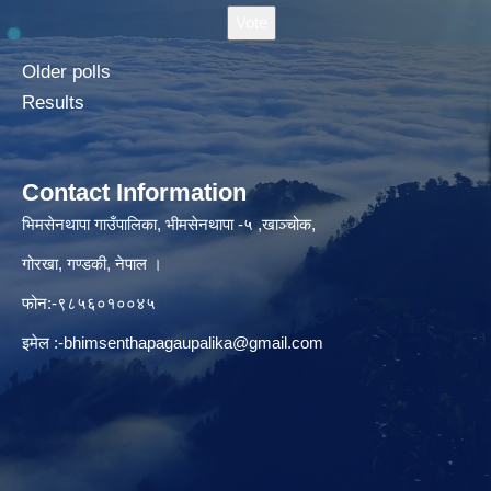
Older polls
Results
Contact Information
भिमसेनथापा गाउँपालिका, भीमसेनथापा -५ ,खाञ्चोक,
गोरखा, गण्डकी, नेपाल ।
फोन:-९८५६०१००४५
इमेल :
-bhimsenthapagaupalika@gmail.com