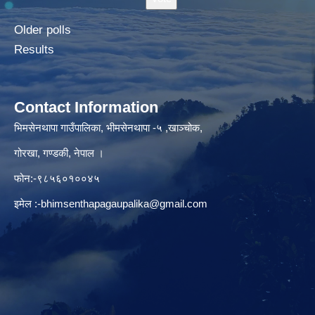
Older polls
Results
Contact Information
भिमसेनथापा गाउँपालिका, भीमसेनथापा -५ ,खाञ्चोक,
गोरखा, गण्डकी, नेपाल ।
फोन:-९८५६०१००४५
इमेल :
-bhimsenthapagaupalika@gmail.com