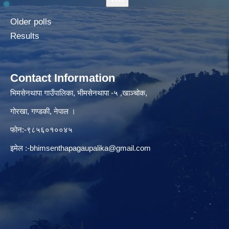
Older polls
Results
Contact Information
भिमसेनथापा गाउँपालिका, भीमसेनथापा -५ ,खाञ्चोक,
गोरखा, गण्डकी, नेपाल ।
फोन:-९८५६०१००४५
इमेल :
-bhimsenthapagaupalika@gmail.com