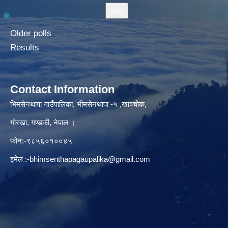
Older polls
Results
Contact Information
भिमसेनथापा गाउँपालिका, भीमसेनथापा -५ ,खाञ्चोक,
गोरखा, गण्डकी, नेपाल ।
फोन:-९८५६०१००४५
इमेल :
-bhimsenthapagaupalika@gmail.com