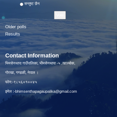
सन्तुष्ट छैन
Older polls
Results
Contact Information
भिमसेनथापा गाउँपालिका, भीमसेनथापा -५ ,खाञ्चोक,
गोरखा, गण्डकी, नेपाल ।
फोन:-९८५६०१००४५
इमेल :
-bhimsenthapagaupalika@gmail.com