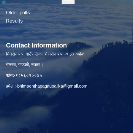
Older polls
Results
Contact Information
भिमसेनथापा गाउँपालिका, भीमसेनथापा -५ ,खाञ्चोक,
गोरखा, गण्डकी, नेपाल ।
फोन:-९८५६०१००४५
इमेल :
-bhimsenthapagaupalika@gmail.com