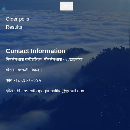
Older polls
Results
Contact Information
भिमसेनथापा गाउँपालिका, भीमसेनथापा -५ ,खाञ्चोक,
गोरखा, गण्डकी, नेपाल ।
फोन:-९८५६०१००४५
इमेल :
-bhimsenthapagaupalika@gmail.com