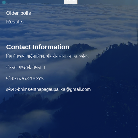
Older polls
Results
Contact Information
भिमसेनथापा गाउँपालिका, भीमसेनथापा -५ ,खाञ्चोक,
गोरखा, गण्डकी, नेपाल ।
फोन:-९८५६०१००४५
इमेल :
-bhimsenthapagaupalika@gmail.com