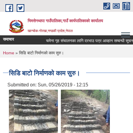
Skip to main content
भिमसेनथापा गाउँपालिका,गाउँ कार्यपालिकाकाे कार्यालय
खान्चोक-गाेरखा,गण्डकी प्रदेश,नेपाल
समाचार
चमेना गृह संचालनका लागि दरभाउ पत्र आव्हान सम्बन्धी सूचना।
You are here
Home
» सिडि बाटो निर्माणको काम सुरु।
सिडि बाटो निर्माणको काम सुरु।
Submitted on:
Sun, 05/26/2019 - 12:15