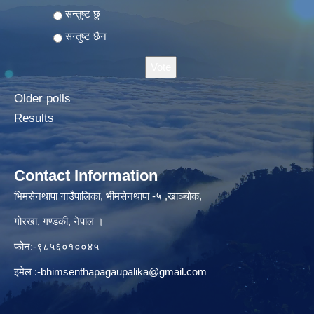
Choices
सन्तुष्ट छु
सन्तुष्ट छैन
Older polls
Results
Contact Information
भिमसेनथापा गाउँपालिका, भीमसेनथापा -५ ,खाञ्चोक,
गोरखा, गण्डकी, नेपाल ।
फोन:-९८५६०१००४५
इमेल :
-bhimsenthapagaupalika@gmail.com