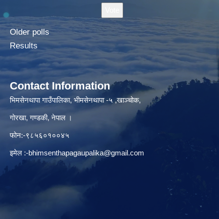
Older polls
Results
Contact Information
भिमसेनथापा गाउँपालिका, भीमसेनथापा -५ ,खाञ्चोक,
गोरखा, गण्डकी, नेपाल ।
फोन:-९८५६०१००४५
इमेल :
-bhimsenthapagaupalika@gmail.com