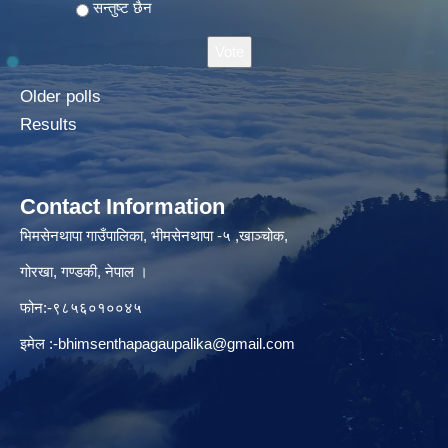
सन्तुष्ट छैन
Older polls
Results
Contact Information
भिमसेनथापा गाउँपालिका, भीमसेनथापा -५ ,खाञ्चोक,
गोरखा, गण्डकी, नेपाल ।
फोन:-९८५६०१००४५
इमेल :
-bhimsenthapagaupalika@gmail.com