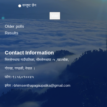
सन्तुष्ट छैन
Older polls
Results
Contact Information
भिमसेनथापा गाउँपालिका, भीमसेनथापा -५ ,खाञ्चोक,
गोरखा, गण्डकी, नेपाल ।
फोन:-९८५६०१००४५
इमेल :
-bhimsenthapagaupalika@gmail.com