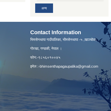
अन्य
Contact Information
भिमसेनथापा गाउँपालिका, भीमसेनथापा -५ ,खाञ्चोक,
गोरखा, गण्डकी, नेपाल ।
फोन:-९८५६०१००४५
इमेल :
-bhimsenthapagaupalika@gmail.com