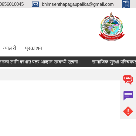
9856010045
bhimsenthapagaupalika@gmail.com
ग्यालरी
प्रकाशन
ा लागि दरभाउ पत्र आव्हान सम्बन्धी सूचना।
सामाजिक सुरक्षा परिचयपत्र 