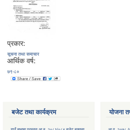
प्रकार:
सूचना तथा समाचार
आर्थिक वर्ष:
७९-८०
बजेट तथा कार्यक्रम
योजना त
गाउँ सभामा प्रस्तुत आ.ब. २०८३/०८४ बजेट बक्तब्य
आ.व. २०७८ /७९