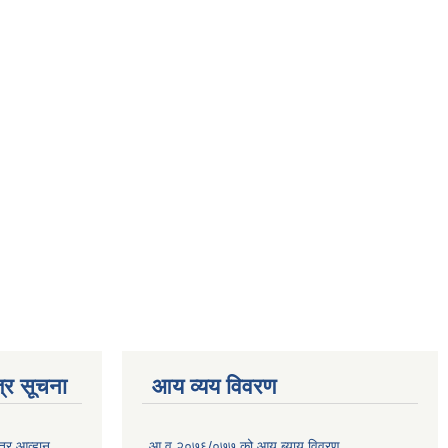
्र सूचना
आय व्यय विवरण
त्र आव्हान
आ.व.२०७६/०७७ को आय ब्याय विवरण