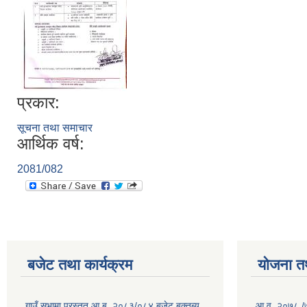
प्रकार:
सूचना तथा समाचार
आर्थिक वर्ष:
2081/082
बजेट तथा कार्यक्रम
योजना त
गाउँ सभामा प्रस्तुत आ.ब. २०८३/०८४ बजेट बक्तब्य
आ.व. २०७८ /७९