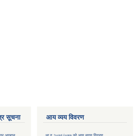
्र सूचना
आय व्यय विवरण
त्र आव्हान
आ.व.२०७६/०७७ को आय ब्याय विवरण