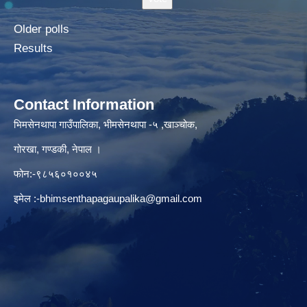
Older polls
Results
Contact Information
भिमसेनथापा गाउँपालिका, भीमसेनथापा -५ ,खाञ्चोक,
गोरखा, गण्डकी, नेपाल ।
फोन:-९८५६०१००४५
इमेल :
-bhimsenthapagaupalika@gmail.com