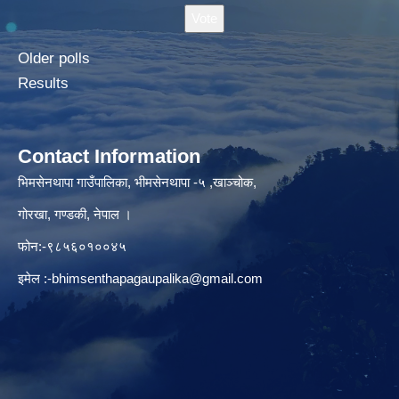
Older polls
Results
Contact Information
भिमसेनथापा गाउँपालिका, भीमसेनथापा -५ ,खाञ्चोक,
गोरखा, गण्डकी, नेपाल ।
फोन:-९८५६०१००४५
इमेल :
-bhimsenthapagaupalika@gmail.com