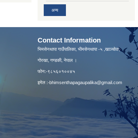
अन्य
Contact Information
भिमसेनथापा गाउँपालिका, भीमसेनथापा -५ ,खाञ्चोक,
गोरखा, गण्डकी, नेपाल ।
फोन:-९८५६०१००४५
इमेल :
-bhimsenthapagaupalika@gmail.com