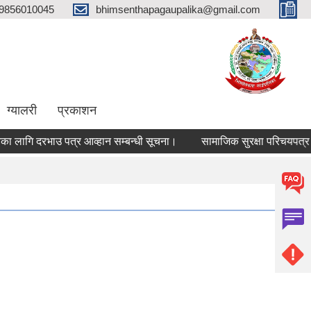
9856010045
bhimsenthapagaupalika@gmail.com
ग्यालरी
प्रकाशन
ागि दरभाउ पत्र आव्हान सम्बन्धी सूचना।
सामाजिक सुरक्षा परिचयपत्र नवी