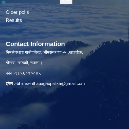
Older polls
Results
Contact Information
भिमसेनथापा गाउँपालिका, भीमसेनथापा -५ ,खाञ्चोक,
गोरखा, गण्डकी, नेपाल ।
फोन:-९८५६०१००४५
इमेल :
-bhimsenthapagaupalika@gmail.com