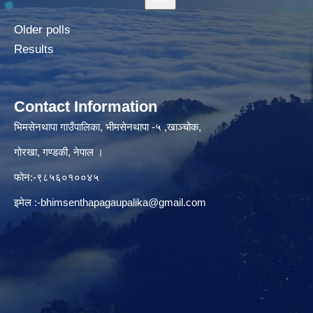
Older polls
Results
Contact Information
भिमसेनथापा गाउँपालिका, भीमसेनथापा -५ ,खाञ्चोक,
गोरखा, गण्डकी, नेपाल ।
फोन:-९८५६०१००४५
इमेल :
-bhimsenthapagaupalika@gmail.com