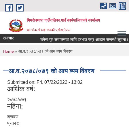
Skip to main content
भिमसेनथापा गाउँपालिका,गाउँ कार्यपालिकाकाे कार्यालय
खान्चोक-गाेरखा,गण्डकी प्रदेश,नेपाल
समाचार
चमेना गृह संचालनका लागि दरभाउ पत्र आव्हान सम्बन्धी सूचना।
You are here
Home
» आ.व.२०७८/०७९ को आय ब्यय विवरण
आ.व.२०७८/०७९ को आय ब्यय विवरण
Submitted on:
Fri, 07/22/2022 - 13:02
आर्थिक वर्ष:
२०७८/०७९
महिना:
श्रावण
प्रकार: