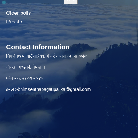
Older polls
Results
Contact Information
भिमसेनथापा गाउँपालिका, भीमसेनथापा -५ ,खाञ्चोक,
गोरखा, गण्डकी, नेपाल ।
फोन:-९८५६०१००४५
इमेल :
-bhimsenthapagaupalika@gmail.com