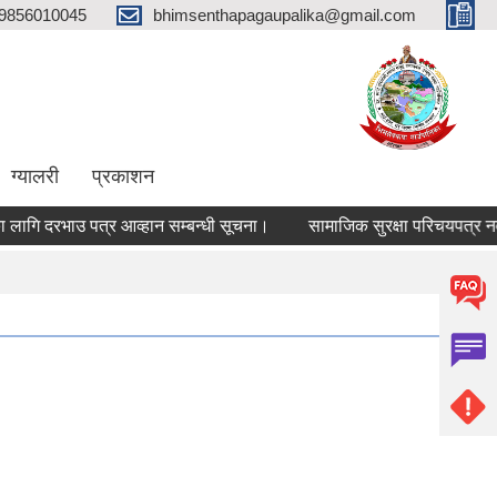
9856010045
bhimsenthapagaupalika@gmail.com
ग्यालरी
प्रकाशन
ि दरभाउ पत्र आव्हान सम्बन्धी सूचना।
सामाजिक सुरक्षा परिचयपत्र नवीकर