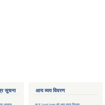
्र सूचना
आय व्यय विवरण
त्र आव्हान
आ.व.२०७६/०७७ को आय ब्याय विवरण