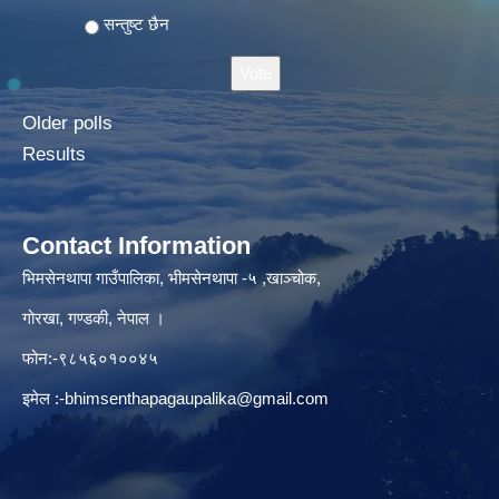
सन्तुष्ट छैन
Older polls
Results
Contact Information
भिमसेनथापा गाउँपालिका, भीमसेनथापा -५ ,खाञ्चोक,
गोरखा, गण्डकी, नेपाल ।
फोन:-९८५६०१००४५
इमेल :
-bhimsenthapagaupalika@gmail.com