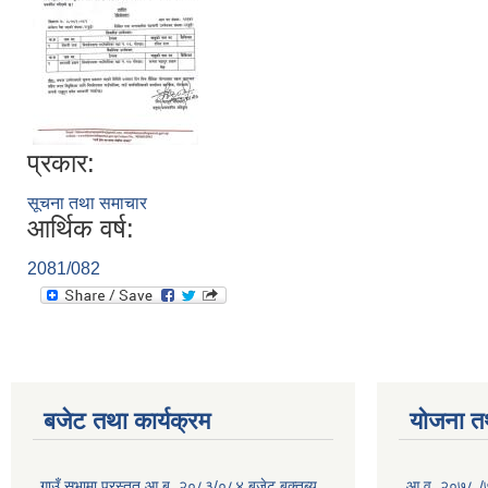
प्रकार:
सूचना तथा समाचार
आर्थिक वर्ष:
2081/082
बजेट तथा कार्यक्रम
योजना त
गाउँ सभामा प्रस्तुत आ.ब. २०८३/०८४ बजेट बक्तब्य
आ.व. २०७८ /७९