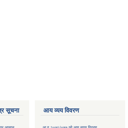
्र सूचना
आय व्यय विवरण
त्र आव्हान
आ.व.२०७६/०७७ को आय ब्याय विवरण