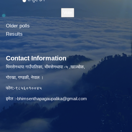
Older polls
Results
Contact Information
भिमसेनथापा गाउँपालिका, भीमसेनथापा -५ ,खाञ्चोक,
गोरखा, गण्डकी, नेपाल ।
फोन:-९८५६०१००४५
इमेल :
-bhimsenthapagaupalika@gmail.com