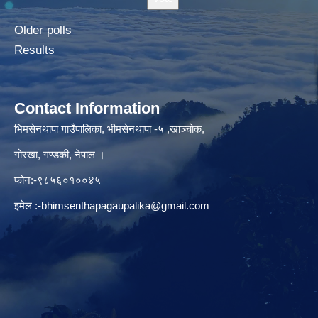
Older polls
Results
Contact Information
भिमसेनथापा गाउँपालिका, भीमसेनथापा -५ ,खाञ्चोक,
गोरखा, गण्डकी, नेपाल ।
फोन:-९८५६०१००४५
इमेल :
-bhimsenthapagaupalika@gmail.com