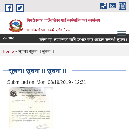
Skip to main content
भिमसेनथापा गाउँपालिका,गाउँ कार्यपालिकाकाे कार्यालय
खान्चोक-गाेरखा,गण्डकी प्रदेश,नेपाल
समाचार
चमेना गृह संचालनका लागि दरभाउ पत्र आव्हान सम्बन्धी सूचना।
You are here
Home
» सूचना! सूचना !! सूचना !!
सूचना! सूचना !! सूचना !!
Submitted on:
Mon, 08/19/2019 - 12:31