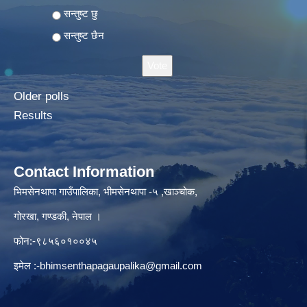
Choices
सन्तुष्ट छु
सन्तुष्ट छैन
Older polls
Results
Contact Information
भिमसेनथापा गाउँपालिका, भीमसेनथापा -५ ,खाञ्चोक,
गोरखा, गण्डकी, नेपाल ।
फोन:-९८५६०१००४५
इमेल :
-bhimsenthapagaupalika@gmail.com