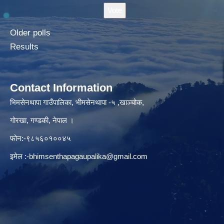
Older polls
Results
Contact Information
भिमसेनथापा गाउँपालिका, भीमसेनथापा -५ ,खाञ्चोक,
गोरखा, गण्डकी, नेपाल ।
फोन:-९८५६०१००४५
इमेल :
-bhimsenthapagaupalika@gmail.com