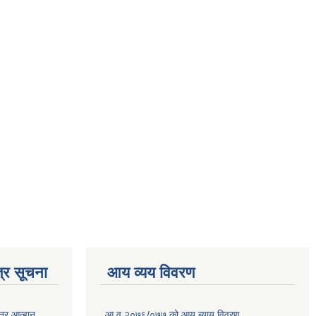
्र सूचना
आय व्यय विवरण
त्र आव्हान
आ.व.२०७६/०७७ को आय ब्याय विवरण