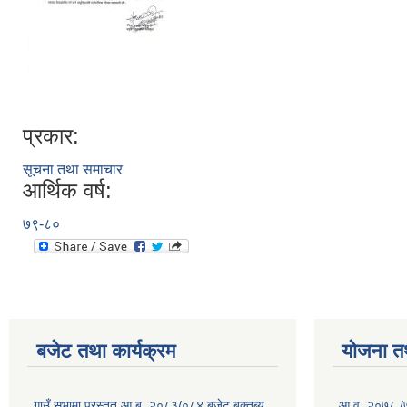
प्रकार:
सूचना तथा समाचार
आर्थिक वर्ष:
७९-८०
बजेट तथा कार्यक्रम
योजना त
गाउँ सभामा प्रस्तुत आ.ब. २०८३/०८४ बजेट बक्तब्य
आ.व. २०७८ /७९