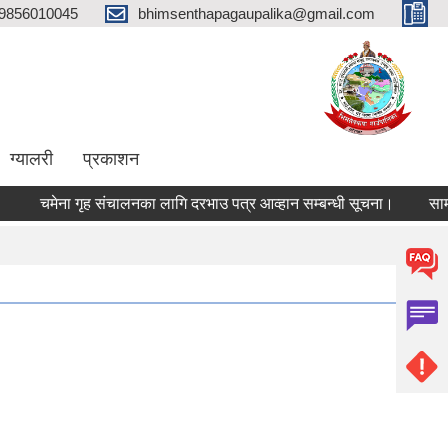
9856010045
bhimsenthapagaupalika@gmail.com
ग्यालरी
प्रकाशन
चमेना गृह संचालनका लागि दरभाउ पत्र आव्हान सम्बन्धी सूचना।
सामाजि