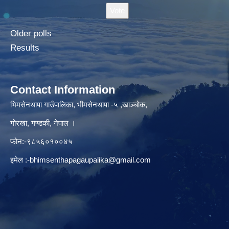
Older polls
Results
Contact Information
भिमसेनथापा गाउँपालिका, भीमसेनथापा -५ ,खाञ्चोक,
गोरखा, गण्डकी, नेपाल ।
फोन:-९८५६०१००४५
इमेल :
-bhimsenthapagaupalika@gmail.com