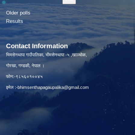
Older polls
Results
Contact Information
भिमसेनथापा गाउँपालिका, भीमसेनथापा -५ ,खाञ्चोक,
गोरखा, गण्डकी, नेपाल ।
फोन:-९८५६०१००४५
इमेल :
-bhimsenthapagaupalika@gmail.com